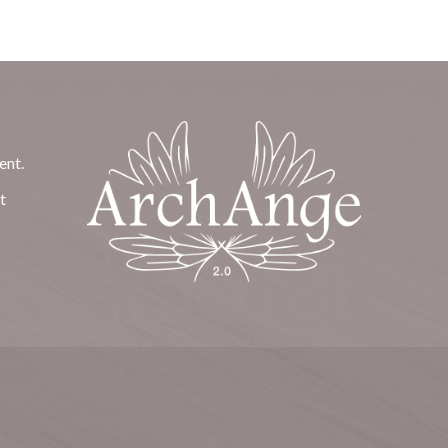
ent.
t