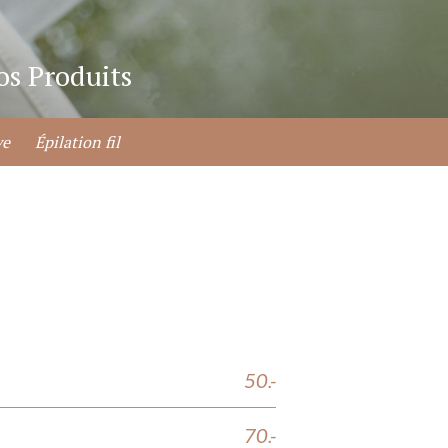
os Produits
ve
Épilation fil
50.-
70.-