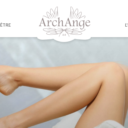
-ÊTRE
L